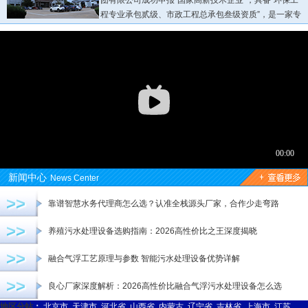
团有限公司成功申报“国家高新技术企业”，具备“环保工
程专业承包贰级、市政工程总承包叁级资质”，是一家专
业从事各种环保设备研发生产销售为一体的现代化三A企业...
新闻中心
News Center
>>
靠谱智慧水务代理商怎么选？认准全栈源头厂家，合作少走弯路
>>
养殖污水处理设备选购指南：2026高性价比之王深度揭晓
>>
融合气浮工艺原理与参数 智能污水处理设备优势详解
>>
良心厂家深度解析：2026高性价比融合气浮污水处理设备怎么选
地区分站
：
北京市
天津市
河北省
山西省
内蒙古
辽宁省
吉林省
上海市
江苏