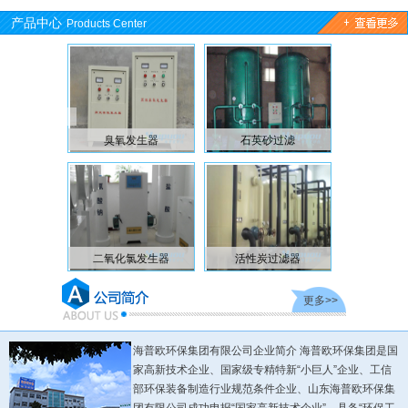
产品中心
Products Center
臭氧发生器
石英砂过滤
溶气
二氧化氯发生器
活性炭过滤器
浅层
更多>>
海普欧环保集团有限公司企业简介 海普欧环保集团是国
家高新技术企业、国家级专精特新“小巨人”企业、工信
部环保装备制造行业规范条件企业、山东海普欧环保集