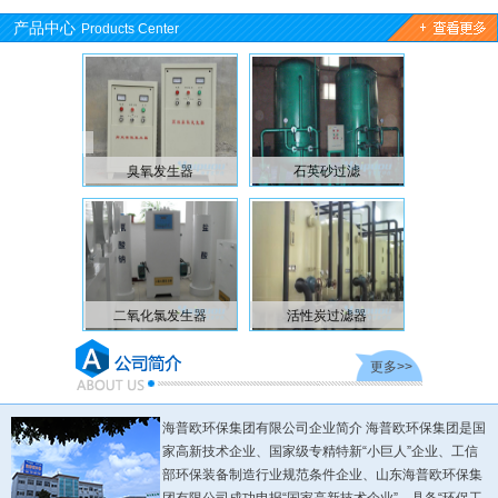
产品中心
Products Center
臭氧发生器
石英砂过滤
溶气
二氧化氯发生器
活性炭过滤器
浅层
更多>>
海普欧环保集团有限公司企业简介 海普欧环保集团是国
家高新技术企业、国家级专精特新“小巨人”企业、工信
部环保装备制造行业规范条件企业、山东海普欧环保集