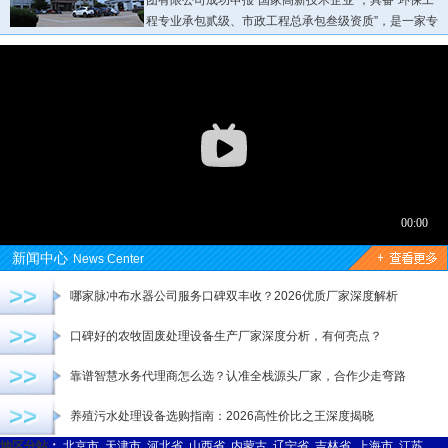
团有限公司成功申报“国家高新技术企业”，具备“环保工
程专业承包贰级、市政工程总承包叁级资质”，是一家专
业从事各种环保设备研发生产销售为一体的现代化三A企业...
新闻中心
News Center
>>
哪家脉冲布水器公司服务口碑双丰收？2026优质厂家深度解析
>>
口碑好的农牧固废处理设备生产厂家深度分析，有何亮点？
>>
靠谱智慧水务代理商怎么选？认准全栈源头厂家，合作少走弯路
>>
养殖污水处理设备选购指南：2026高性价比之王深度揭晓
地区分站
：
北京市
天津市
河北省
山西省
内蒙古
辽宁省
吉林省
上海市
江苏