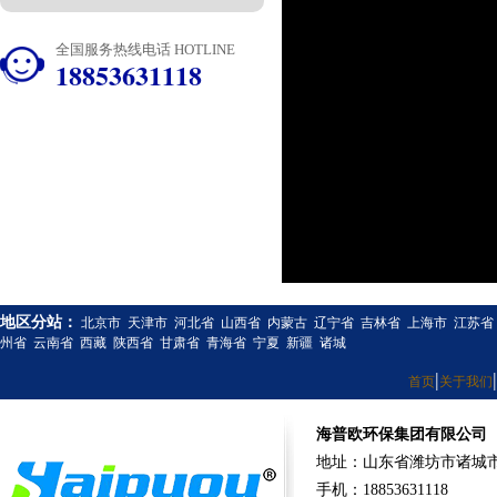
全国服务热线电话 HOTLINE
18853631118
地区分站：
北京市
天津市
河北省
山西省
内蒙古
辽宁省
吉林省
上海市
江苏省
州省
云南省
西藏
陕西省
甘肃省
青海省
宁夏
新疆
诸城
|
|
首页
关于我们
海普欧环保集团有限公司
地址：山东省潍坊市诸城市
手机：18853631118