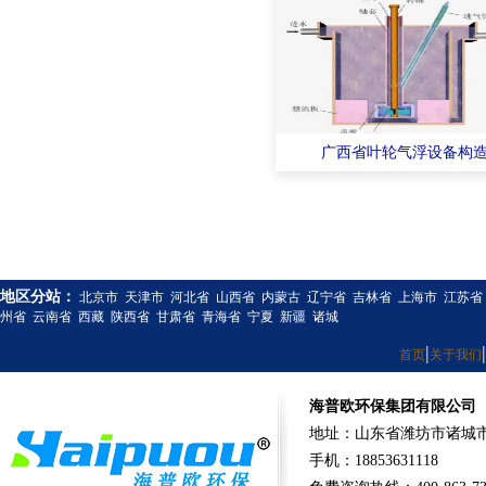
广西省叶轮气浮设备构
地区分站：
北京市
天津市
河北省
山西省
内蒙古
辽宁省
吉林省
上海市
江苏省
州省
云南省
西藏
陕西省
甘肃省
青海省
宁夏
新疆
诸城
|
|
首页
关于我们
海普欧环保集团有限公司
地址：山东省潍坊市诸城市
手机：18853631118