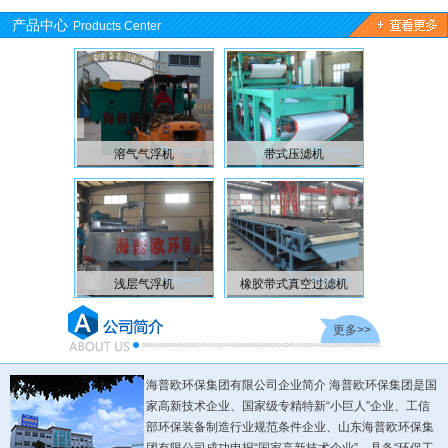
产品中心
Products Center
气气浮机
带式压滤机
桁车式刮泥机
格
层气浮机
橡胶带式真空过滤机
中心传动刮泥机
旋
更多>>
海普欧环保集团有限公司企业简介 海普欧环保集团是国
家高新技术企业、国家级专精特新“小巨人”企业、工信
部环保装备制造行业规范条件企业、山东海普欧环保集