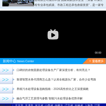
团有限公司成功申报“国家高新技术企业”，具备“环保工
程专业承包贰级、市政工程总承包叁级资质”，是一家专
业从事各种环保设备研发生产销售为一体的现代化三A企业...
新闻中心
News Center
>>
口碑好的农牧固废处理设备生产厂家深度分析，有何亮点？
>>
靠谱智慧水务代理商怎么选？认准全栈源头厂家，合作少走弯路
>>
养殖污水处理设备选购指南：2026高性价比之王深度揭晓
>>
融合气浮工艺原理与参数 智能污水处理设备优势详解
地区分站
：
北京市
天津市
河北省
山西省
内蒙古
辽宁省
吉林省
上海市
江苏