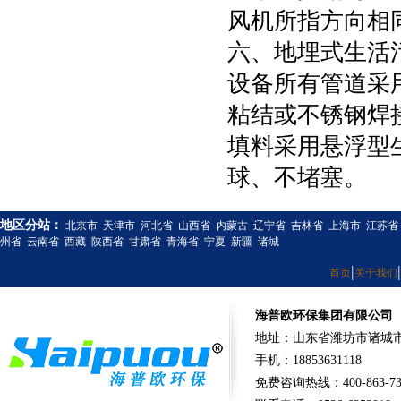
风机所指方向相
六、地埋式生活
设备所有管道采用
粘结或不锈钢焊
填料采用悬浮型
球、不堵塞。
地区分站：
北京市
天津市
河北省
山西省
内蒙古
辽宁省
吉林省
上海市
江苏省
州省
云南省
西藏
陕西省
甘肃省
青海省
宁夏
新疆
诸城
|
|
首页
关于我们
海普欧环保集团有限公司
地址：山东省潍坊市诸城市
手机：18853631118
免费咨询热线：400-863-73