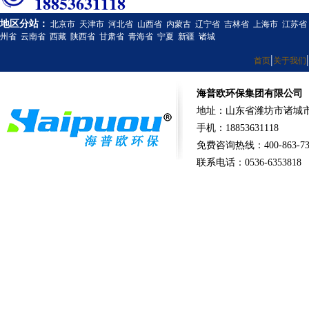
18853631118
地区分站：
北京市
天津市
河北省
山西省
内蒙古
辽宁省
吉林省
上海市
江苏省
州省
云南省
西藏
陕西省
甘肃省
青海省
宁夏
新疆
诸城
|
|
首页
关于我们
海普欧环保集团有限公司
地址：山东省潍坊市诸城市
手机：18853631118
免费咨询热线：400-863-73
联系电话：0536-6353818