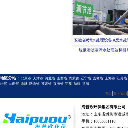
安徽省#污水处理设备 #废水
垃圾渗滤液污水处理达标排
地区分站：
北京市
天津市
河北省
山西省
内蒙古
辽宁省
吉林省
上海市
江苏省
州省
云南省
西藏
陕西省
甘肃省
青海省
宁夏
新疆
诸城
|
|
首页
关于我们
海普欧环保集团有限公司
地址：山东省潍坊市诸城市
手机：18853631118