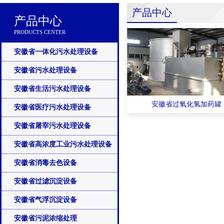
产品中心
产品中心
PRODUCTS CENTER
安徽省一体化污水处理设备
安徽省污水处理设备
安徽省生活污水处理设备
安徽省过氧化氢加药罐
安徽省医疗污水处理设备
安徽省屠宰污水处理设备
安徽省高浓度工业污水处理设备
安徽省消毒去色设备
安徽省过滤沉淀设备
安徽省气浮沉淀设备
安徽省污泥浓缩处理