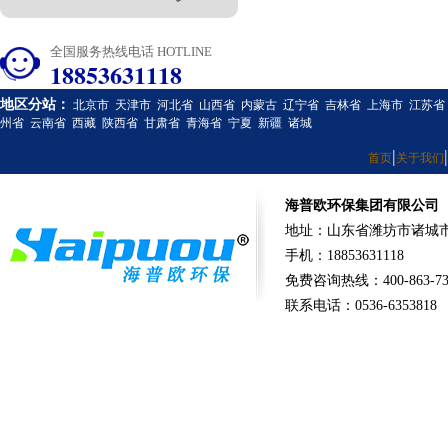
全国服务热线电话 HOTLINE
18853631118
地区分站：
北京市
天津市
河北省
山西省
内蒙古
辽宁省
吉林省
上海市
江苏省
州省
云南省
西藏
陕西省
甘肃省
青海省
宁夏
新疆
诸城
|
|
首页
关于我们
海普欧环保集团有限公司
地址：山东省潍坊市诸城市
手机：18853631118
免费咨询热线：400-863-73
联系电话：0536-6353818